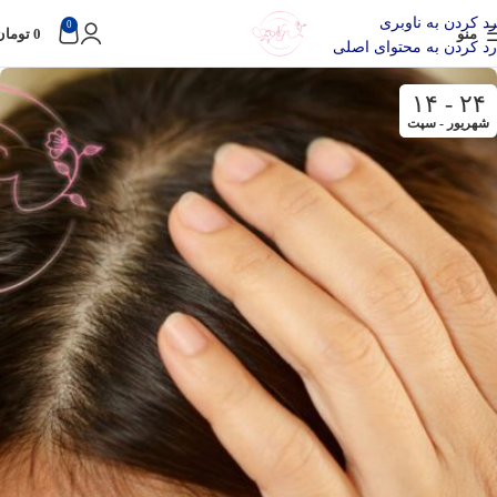
رد کردن به ناوبری
0
منو
0
تومان
رد کردن به محتوای اصلی
۲۴ - ۱۴
شهریور - سپت